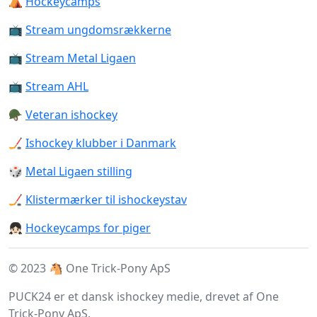
⛺️
Hockeycamps
📺
Stream ungdomsrækkerne
📺
Stream Metal Ligaen
📺
Stream AHL
🪖
Veteran ishockey
🏒
Ishockey klubber i Danmark
🎲
Metal Ligaen stilling
🏒
Klistermærker til ishockeystav
👧🏻
Hockeycamps for piger
© 2023 🐴 One Trick-Pony ApS
PUCK24 er et dansk ishockey medie, drevet af One
Trick-Pony ApS.