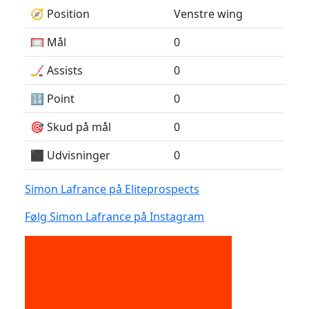
🧭 Position
Venstre wing
🥅 Mål
0
🏒 Assists
0
🔢 Point
0
🎯 Skud på mål
0
⬛️ Udvisninger
0
Simon Lafrance på Eliteprospects
Følg Simon Lafrance på Instagram