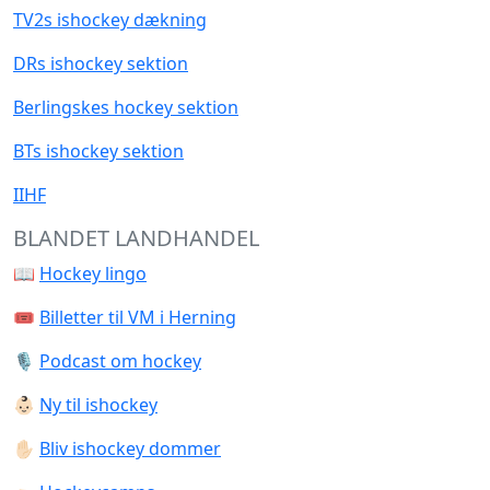
TV2s ishockey dækning
DRs ishockey sektion
Berlingskes hockey sektion
BTs ishockey sektion
IIHF
BLANDET LANDHANDEL
📖
Hockey lingo
🎟️
Billetter til VM i Herning
🎙️
Podcast om hockey
👶🏻
Ny til ishockey
✋🏻
Bliv ishockey dommer