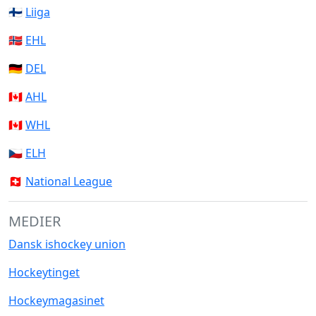
🇫🇮
Liiga
🇳🇴
EHL
🇩🇪
DEL
🇨🇦
AHL
🇨🇦
WHL
🇨🇿
ELH
🇨🇭
National League
MEDIER
Dansk ishockey union
Hockeytinget
Hockeymagasinet