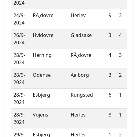
2024
24/9-
RÃ¸dovre
Herlev
9
3
2024
26/9-
Hvidovre
Gladsaxe
3
4
2024
28/9-
Herning
RÃ¸dovre
4
3
2024
28/9-
Odense
Aalborg
3
2
2024
28/9-
Esbjerg
Rungsted
6
1
2024
28/9-
Vojens
Herlev
8
1
2024
29/9-
Esbjerg
Herlev
1
2