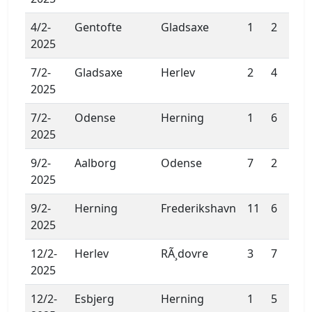
4/2-
Gentofte
Gladsaxe
1
2
2025
7/2-
Gladsaxe
Herlev
2
4
2025
7/2-
Odense
Herning
1
6
2025
9/2-
Aalborg
Odense
7
2
2025
9/2-
Herning
Frederikshavn
11
6
2025
12/2-
Herlev
RÃ¸dovre
3
7
2025
12/2-
Esbjerg
Herning
1
5