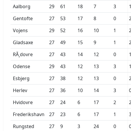
Aalborg
29
61
18
7
3
Gentofte
27
53
17
8
0
Vojens
29
52
16
10
1
Gladsaxe
27
49
15
9
1
RÃ¸dovre
27
43
14
12
0
Odense
29
43
12
13
3
Esbjerg
27
38
12
13
0
Herlev
27
36
10
14
3
Hvidovre
27
24
6
17
2
Frederikshavn
27
23
6
17
1
Rungsted
27
9
3
24
0