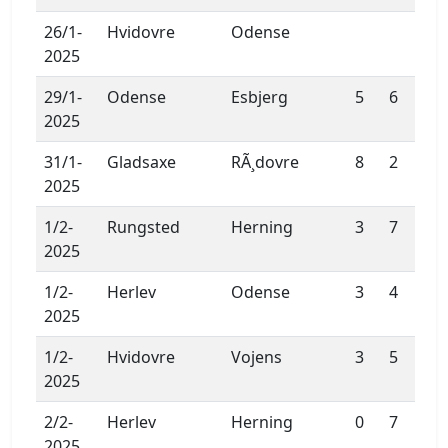
26/1-
Hvidovre
Odense
2025
29/1-
Odense
Esbjerg
5
6
2025
31/1-
Gladsaxe
RÃ¸dovre
8
2
2025
1/2-
Rungsted
Herning
3
7
2025
1/2-
Herlev
Odense
3
4
2025
1/2-
Hvidovre
Vojens
3
5
2025
2/2-
Herlev
Herning
0
7
2025