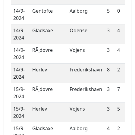
14/9-
Gentofte
Aalborg
5
0
2024
14/9-
Gladsaxe
Odense
3
4
2024
14/9-
RÃ¸dovre
Vojens
3
4
2024
14/9-
Herlev
Frederikshavn
8
2
2024
15/9-
RÃ¸dovre
Frederikshavn
3
7
2024
15/9-
Herlev
Vojens
3
5
2024
15/9-
Gladsaxe
Aalborg
4
2