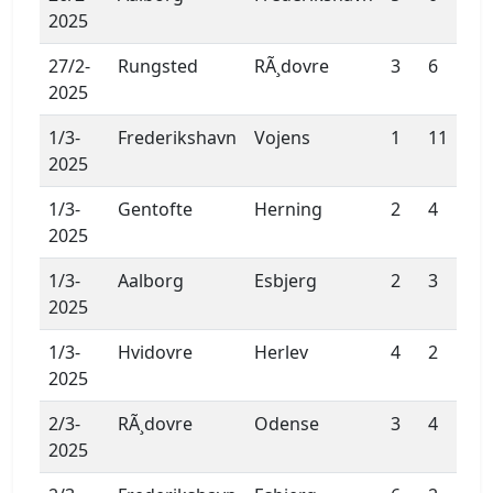
2025
27/2-
Rungsted
RÃ¸dovre
3
6
2025
1/3-
Frederikshavn
Vojens
1
11
2025
1/3-
Gentofte
Herning
2
4
2025
1/3-
Aalborg
Esbjerg
2
3
2025
1/3-
Hvidovre
Herlev
4
2
2025
2/3-
RÃ¸dovre
Odense
3
4
2025