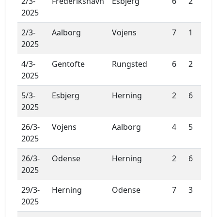
2/3-
Frederikshavn
Esbjerg
6
2
2025
2/3-
Aalborg
Vojens
7
1
2025
4/3-
Gentofte
Rungsted
6
2
2025
5/3-
Esbjerg
Herning
2
6
2025
26/3-
Vojens
Aalborg
4
5
2025
26/3-
Odense
Herning
2
6
2025
29/3-
Herning
Odense
7
3
2025