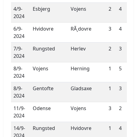
4/9-
Esbjerg
Vojens
2
4
2024
6/9-
Hvidovre
RÃ¸dovre
3
4
2024
7/9-
Rungsted
Herlev
2
3
2024
8/9-
Vojens
Herning
1
5
2024
8/9-
Gentofte
Gladsaxe
1
3
2024
11/9-
Odense
Vojens
3
2
2024
14/9-
Rungsted
Hvidovre
1
4
2024