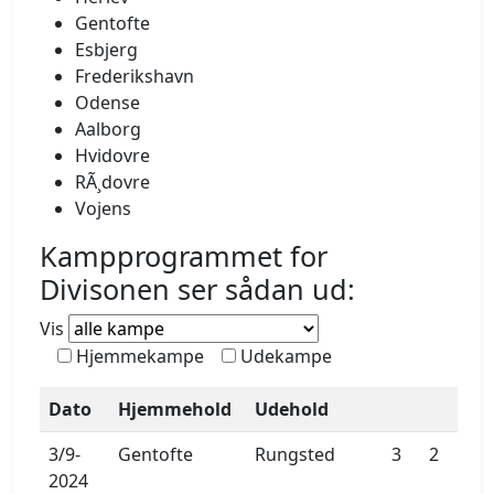
Gentofte
Esbjerg
Frederikshavn
Odense
Aalborg
Hvidovre
RÃ¸dovre
Vojens
Kampprogrammet for
Divisonen ser sådan ud:
Vis
Hjemmekampe
Udekampe
Dato
Hjemmehold
Udehold
3/9-
Gentofte
Rungsted
3
2
2024