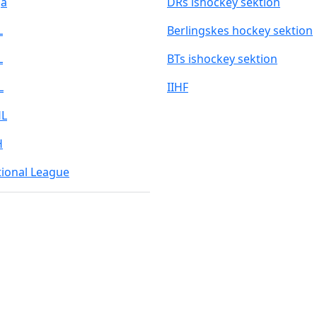
ga
DRs ishockey sektion
L
Berlingskes hockey sektion
L
BTs ishockey sektion
L
IIHF
L
H
ional League