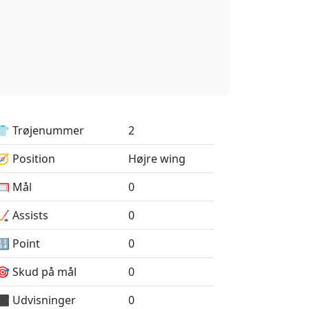
👕 Trøjenummer
2
🧭 Position
Højre wing
🥅 Mål
0
🏒 Assists
0
🔢 Point
0
🎯 Skud på mål
0
⬛️ Udvisninger
0