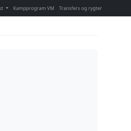
st
Kampprogram VM
Transfers og rygter