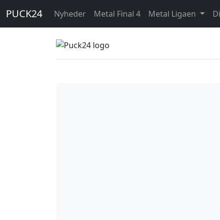
PUCK24
Nyheder
Metal Final 4
Metal Ligaen
D