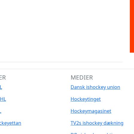
ER
MEDIER
L
Dansk ishockey union
HL
Hockeytinget
L
Hockeymagasinet
ckeyettan
TV2s ishockey dækning