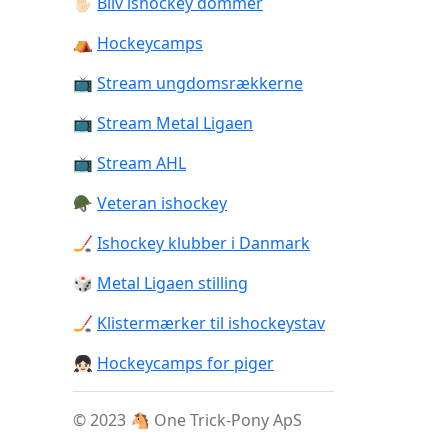
✋🏻
Bliv ishockey dommer
⛺️
Hockeycamps
📺
Stream ungdomsrækkerne
📺
Stream Metal Ligaen
📺
Stream AHL
🪖
Veteran ishockey
🏒
Ishockey klubber i Danmark
🎲
Metal Ligaen stilling
🏒
Klistermærker til ishockeystav
👧🏻
Hockeycamps for piger
© 2023 🐴 One Trick-Pony ApS