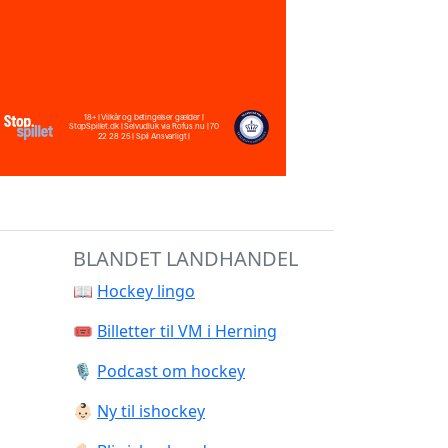
BLANDET LANDHANDEL
📖
Hockey lingo
🎟️
Billetter til VM i Herning
🎙️
Podcast om hockey
👶🏻
Ny til ishockey