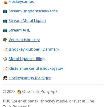
⛺️
Hockeycamps
📺
Stream ungdomsrækkerne
📺
Stream Metal Ligaen
📺
Stream AHL
🪖
Veteran ishockey
🏒
Ishockey klubber i Danmark
🎲
Metal Ligaen stilling
🏒
Klistermærker til ishockeystav
👧🏻
Hockeycamps for piger
© 2023 🐴 One Trick-Pony ApS
PUCK24 er et dansk ishockey medie, drevet af One
Trick-Pony ApS.