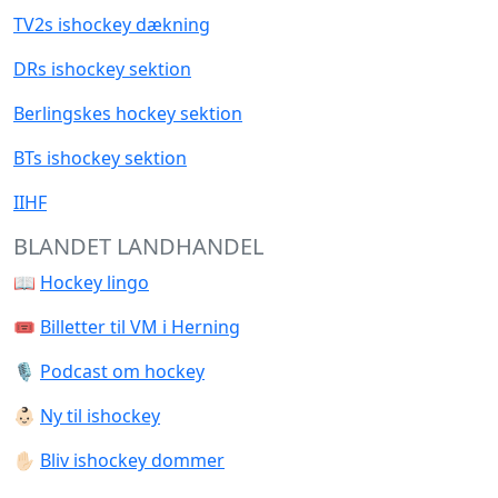
TV2s ishockey dækning
DRs ishockey sektion
Berlingskes hockey sektion
BTs ishockey sektion
IIHF
BLANDET LANDHANDEL
📖
Hockey lingo
🎟️
Billetter til VM i Herning
🎙️
Podcast om hockey
👶🏻
Ny til ishockey
✋🏻
Bliv ishockey dommer