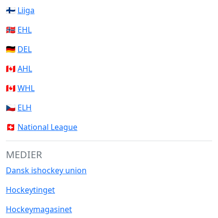
🇫🇮
Liiga
🇳🇴
EHL
🇩🇪
DEL
🇨🇦
AHL
🇨🇦
WHL
🇨🇿
ELH
🇨🇭
National League
MEDIER
Dansk ishockey union
Hockeytinget
Hockeymagasinet