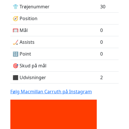
👕 Trøjenummer
30
🧭 Position
🥅 Mål
0
🏒 Assists
0
🔢 Point
0
🎯 Skud på mål
⬛️ Udvisninger
2
Følg Macmillan Carruth på Instagram