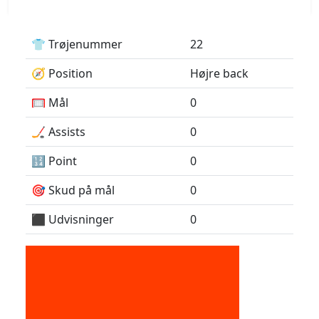
👕 Trøjenummer
22
🧭 Position
Højre back
🥅 Mål
0
🏒 Assists
0
🔢 Point
0
🎯 Skud på mål
0
⬛️ Udvisninger
0