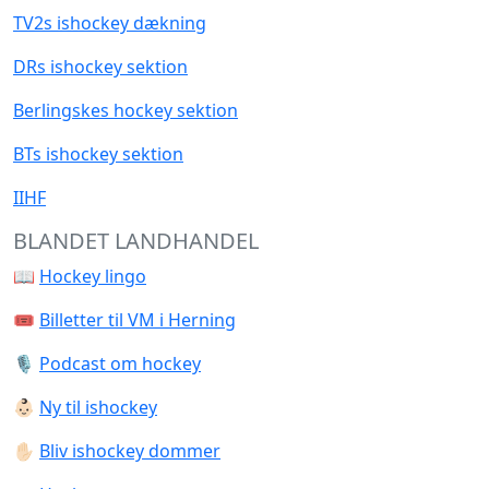
TV2s ishockey dækning
DRs ishockey sektion
Berlingskes hockey sektion
BTs ishockey sektion
IIHF
BLANDET LANDHANDEL
📖
Hockey lingo
🎟️
Billetter til VM i Herning
🎙️
Podcast om hockey
👶🏻
Ny til ishockey
✋🏻
Bliv ishockey dommer