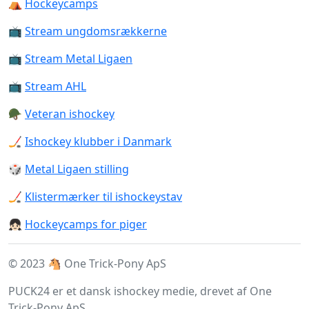
⛺️
Hockeycamps
📺
Stream ungdomsrækkerne
📺
Stream Metal Ligaen
📺
Stream AHL
🪖
Veteran ishockey
🏒
Ishockey klubber i Danmark
🎲
Metal Ligaen stilling
🏒
Klistermærker til ishockeystav
👧🏻
Hockeycamps for piger
© 2023 🐴 One Trick-Pony ApS
PUCK24 er et dansk ishockey medie, drevet af One
Trick-Pony ApS.