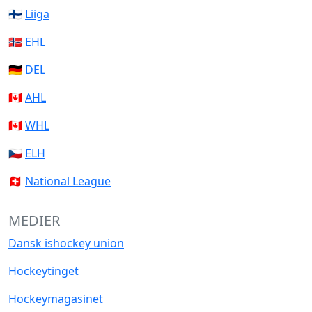
🇫🇮
Liiga
🇳🇴
EHL
🇩🇪
DEL
🇨🇦
AHL
🇨🇦
WHL
🇨🇿
ELH
🇨🇭
National League
MEDIER
Dansk ishockey union
Hockeytinget
Hockeymagasinet