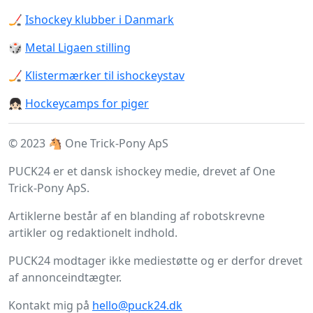
🏒
Ishockey klubber i Danmark
🎲
Metal Ligaen stilling
🏒
Klistermærker til ishockeystav
👧🏻
Hockeycamps for piger
© 2023 🐴 One Trick-Pony ApS
PUCK24 er et dansk ishockey medie, drevet af One
Trick-Pony ApS.
Artiklerne består af en blanding af robotskrevne
artikler og redaktionelt indhold.
PUCK24 modtager ikke mediestøtte og er derfor drevet
af annonceindtægter.
Kontakt mig på
hello@puck24.dk