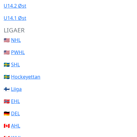
U14.2 Øst
U14.1 Øst
LIGAER
🇺🇸
NHL
🇺🇸
PWHL
🇸🇪
SHL
🇸🇪
Hockeyettan
🇫🇮
Liiga
🇳🇴
EHL
🇩🇪
DEL
🇨🇦
AHL