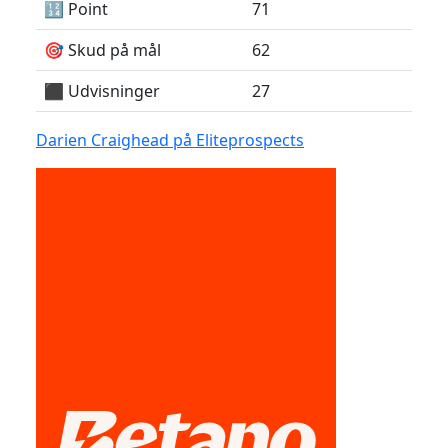
🔢 Point
71
🎯 Skud på mål
62
⬛️ Udvisninger
27
Darien Craighead på Eliteprospects