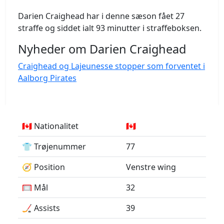
Darien Craighead har i denne sæson fået 27
straffe og siddet ialt 93 minutter i straffeboksen.
Nyheder om Darien Craighead
Craighead og Lajeunesse stopper som forventet i
Aalborg Pirates
🇨🇦 Nationalitet
🇨🇦
👕 Trøjenummer
77
🧭 Position
Venstre wing
🥅 Mål
32
🏒 Assists
39