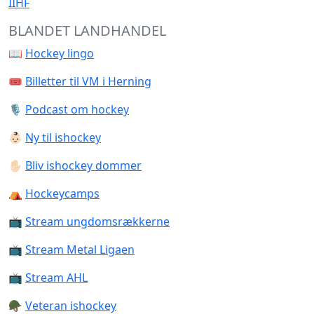
IIHF
BLANDET LANDHANDEL
📖
Hockey lingo
🎟️
Billetter til VM i Herning
🎙️
Podcast om hockey
👶🏻
Ny til ishockey
✋🏻
Bliv ishockey dommer
⛺️
Hockeycamps
📺
Stream ungdomsrækkerne
📺
Stream Metal Ligaen
📺
Stream AHL
🪖
Veteran ishockey