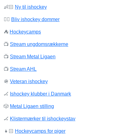
👶🏻
Ny til ishockey
✋🏻
Bliv ishockey dommer
⛺️
Hockeycamps
📺
Stream ungdomsrækkerne
📺
Stream Metal Ligaen
📺
Stream AHL
🪖
Veteran ishockey
🏒
Ishockey klubber i Danmark
🎲
Metal Ligaen stilling
🏒
Klistermærker til ishockeystav
👧🏻
Hockeycamps for piger