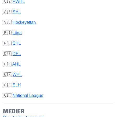
🇺🇸
PWHL
🇸🇪
SHL
🇸🇪
Hockeyettan
🇫🇮
Liiga
🇳🇴
EHL
🇩🇪
DEL
🇨🇦
AHL
🇨🇦
WHL
🇨🇿
ELH
🇨🇭
National League
MEDIER