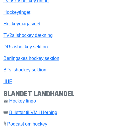
Dansk ishockey union
Hockeytinget
Hockeymagasinet
TV2s ishockey dækning
DRs ishockey sektion
Berlingskes hockey sektion
BTs ishockey sektion
IIHF
BLANDET LANDHANDEL
📖
Hockey lingo
🎟️
Billetter til VM i Herning
🎙️
Podcast om hockey