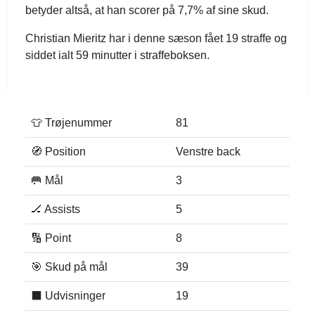
betyder altså, at han scorer på 7,7% af sine skud.
Christian Mieritz har i denne sæson fået 19 straffe og
siddet ialt 59 minutter i straffeboksen.
👕 Trøjenummer
81
🧭 Position
Venstre back
🥅 Mål
3
🏒 Assists
5
🔢 Point
8
🎯 Skud på mål
39
⬛️ Udvisninger
19