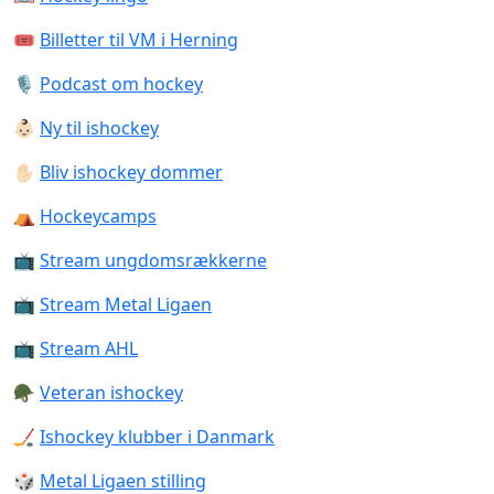
🎟️
Billetter til VM i Herning
🎙️
Podcast om hockey
👶🏻
Ny til ishockey
✋🏻
Bliv ishockey dommer
⛺️
Hockeycamps
📺
Stream ungdomsrækkerne
📺
Stream Metal Ligaen
📺
Stream AHL
🪖
Veteran ishockey
🏒
Ishockey klubber i Danmark
🎲
Metal Ligaen stilling