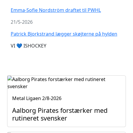
Emma-Sofie Nordström draftet til PWHL
21/5-2026
Patrick Bjorkstrand lægger skøjterne på hylden
VI 💙 ISHOCKEY
Metal Ligaen
2/8-2026
Aalborg Pirates forstærker med
rutineret svensker