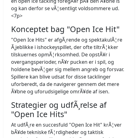
en open ice tacking foregÃ¥r pÃ¥ den Ã¥bne is
og kan derfor se vÃ¦sentligt voldsommere ud.
<7p>
Konceptet bag "Open Ice Hit"
"Open Ice Hits" er afgÃ¸rende og spektakulÃ¦re
Ã¸jeblikke i ishockeyspillet, der ofte tiltrÃ¦kker
tilskuernes opmÃ¦rksomhed. De opstÃ¥r i
overgangsperioder, nÃ¥r pucken er i spil, og
holdene bevÃ¦ger sig mellem angreb og forsvar.
Spillere kan blive udsat for disse tacklinger
uforberedt, da de navigerer gennem det mere
Ã¥bne og uforudsigelige omrÃ¥de af isen.
Strategier og udfÃ¸relse af
"Open Ice Hits"
At udfÃ¸re en succesfuld "Open Ice Hit" krÃ¦ver
bÃ¥de tekniske fÃ¦rdigheder og taktisk