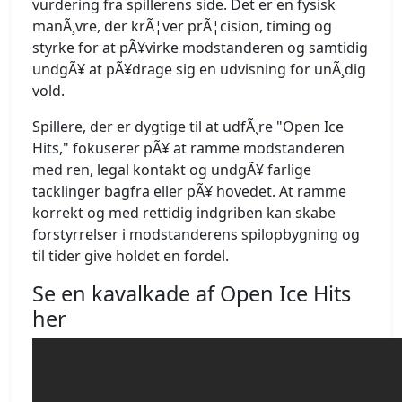
vurdering fra spillerens side. Det er en fysisk
manÃ¸vre, der krÃ¦ver prÃ¦cision, timing og
styrke for at pÃ¥virke modstanderen og samtidig
undgÃ¥ at pÃ¥drage sig en udvisning for unÃ¸dig
vold.
Spillere, der er dygtige til at udfÃ¸re "Open Ice
Hits," fokuserer pÃ¥ at ramme modstanderen
med ren, legal kontakt og undgÃ¥ farlige
tacklinger bagfra eller pÃ¥ hovedet. At ramme
korrekt og med rettidig indgriben kan skabe
forstyrrelser i modstanderens spilopbygning og
til tider give holdet en fordel.
Se en kavalkade af Open Ice Hits
her