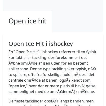
Open ice hit
Open Ice Hit i ishockey
En "Open Ice Hit" i ishockey refererer til en fysisk
kontakt eller tackling, der forekommer i det
Ã¥bne omrÃ¥de af isen uden for en bestemt
spillerzone. Denne type tackling sker typisk, nÃ¥r
to spillere, ofte fra forskellige hold, mÃ¸des i det
centrale omrÃ¥de af banen, ogsÃ¥ kendt som
"open ice," hvor der er mere plads til bevÃ¦gelse
sammenlignet med de omrÃ¥der nÃ¦r mÃ¥lene.
De fleste tacklinger opstÃ¥r langs banden, men