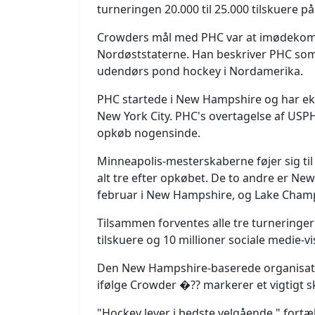
turneringen 20.000 til 25.000 tilskuere 
Crowders mål med PHC var at imødekomm
Nordøststaterne. Han beskriver PHC som
udendørs pond hockey i Nordamerika.
PHC startede i New Hampshire og har e
New York City. PHC's overtagelse af USPH
opkøb nogensinde.
Minneapolis-mesterskaberne føjer sig til
alt tre efter opkøbet. De to andre er Ne
februar i New Hampshire, og Lake Champl
Tilsammen forventes alle tre turneringer 
tilskuere og 10 millioner sociale medie-vi
Den New Hampshire-baserede organisatio
ifølge Crowder �?? markerer et vigtigt s
"Hockey lever i bedste velgående," fortæll