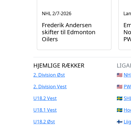
NHL
2/7-2026
La
Frederik Andersen
Em
skifter til Edmonton
No
Oilers
P
HJEMLIGE RÆKKER
LIGA
2. Division Øst
🇺🇸
NH
2. Division Vest
🇺🇸
PW
U18.2 Vest
🇸🇪
SH
U18.1 Vest
🇸🇪
Ho
U18.2 Øst
🇫🇮
Lii