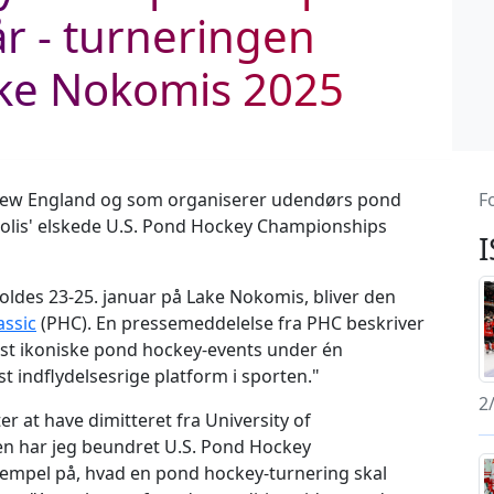
år - turneringen
ake Nokomis 2025
 New England og som organiserer udendørs pond
F
olis' elskede U.S. Pond Hockey Championships
oldes 23-25. januar på Lake Nokomis, bliver den
assic
(PHC). En pressemeddelelse fra PHC beskriver
est ikoniske pond hockey-events under én
t indflydelsesrige platform i sporten."
2
r at have dimitteret fra University of
n har jeg beundret U.S. Pond Hockey
empel på, hvad en pond hockey-turnering skal