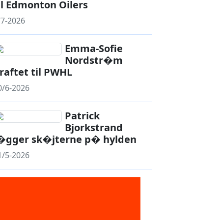
il Edmonton Oilers
/7-2026
Emma-Sofie
Nordstr�m
raftet til PWHL
0/6-2026
Patrick
Bjorkstrand
�gger sk�jterne p� hylden
1/5-2026