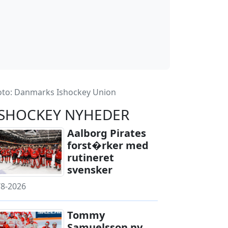
oto: Danmarks Ishockey Union
ISHOCKEY NYHEDER
Aalborg Pirates
forst�rker med
rutineret
svensker
/8-2026
Tommy
Samuelsson ny