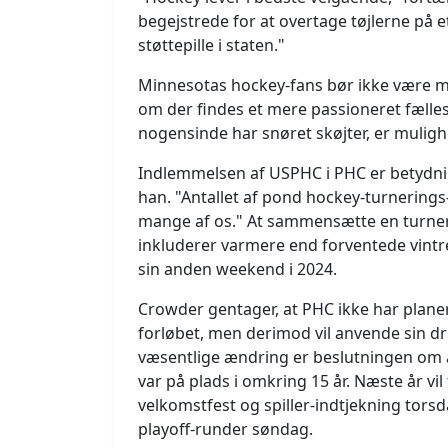
begejstrede for at overtage tøjlerne på e
støttepille i staten."
Minnesotas hockey-fans bør ikke være min
om der findes et mere passioneret fælless
nogensinde har snøret skøjter, er mulighe
Indlemmelsen af USPHC i PHC er betydning
han. "Antallet af pond hockey-turnerings
mange af os." At sammensætte en turne
inkluderer varmere end forventede vintre
sin anden weekend i 2024.
Crowder gentager, at PHC ikke har plane
forløbet, men derimod vil anvende sin dr
væsentlige ændring er beslutningen om at
var på plads i omkring 15 år. Næste år vi
velkomstfest og spiller-indtjekning tors
playoff-runder søndag.