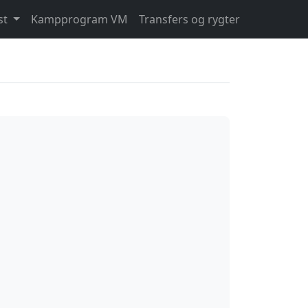
st
Kampprogram VM
Transfers og rygter