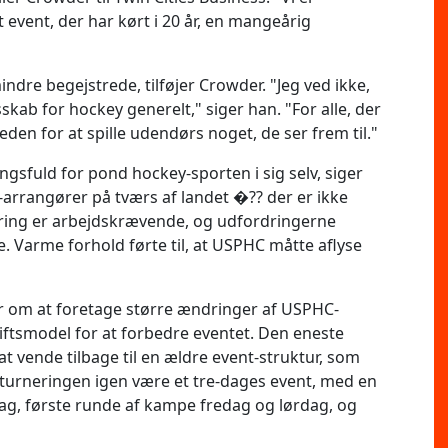
t event, der har kørt i 20 år, en mangeårig
dre begejstrede, tilføjer Crowder. "Jeg ved ikke,
kab for hockey generelt," siger han. "For alle, der
den for at spille udendørs noget, de ser frem til."
sfuld for pond hockey-sporten i sig selv, siger
-arrangører på tværs af landet �?? der er ikke
ring er arbejdskrævende, og udfordringerne
. Varme forhold førte til, at USPHC måtte aflyse
r om at foretage større ændringer af USPHC-
iftsmodel for at forbedre eventet. Den eneste
 vende tilbage til en ældre event-struktur, som
l turneringen igen være et tre-dages event, med en
dag, første runde af kampe fredag og lørdag, og