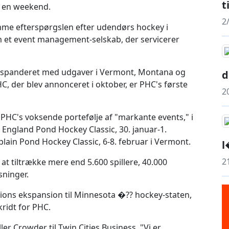
t
på en weekend.
2
e efterspørgslen efter udendørs hockey i
 et event management-selskab, der servicerer
kspanderet med udgaver i Vermont, Montana og
d
C, der blev annonceret i oktober, er PHC's første
2
 PHC's voksende portefølje af "markante events," i
w England Pond Hockey Classic, 30. januar-1.
ain Pond Hockey Classic, 6-8. februar i Vermont.
l
2
at tiltrække mere end 5.600 spillere, 40.000
sninger.
ns ekspansion til Minnesota �?? hockey-staten,
kridt for PHC.
er Crowder til Twin Cities Business. "Vi er