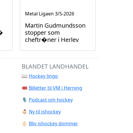
Metal Ligaen
3/5-2026
Martin Gudmundsson
�
stopper som
cheftr�ner i Herlev
BLANDET LANDHANDEL
📖
Hockey lingo
🎟️
Billetter til VM i Herning
🎙️
Podcast om hockey
👶🏻
Ny til ishockey
✋🏻
Bliv ishockey dommer