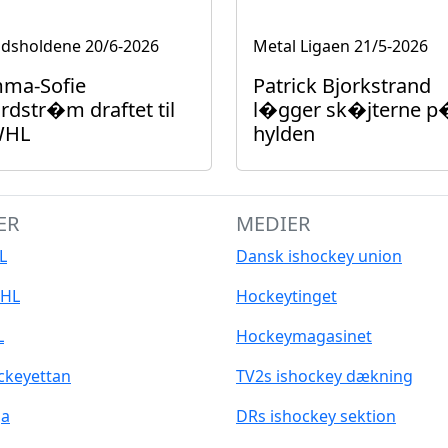
ndsholdene
20/6-2026
Metal Ligaen
21/5-2026
ma-Sofie
Patrick Bjorkstrand
rdstr�m draftet til
l�gger sk�jterne p
WHL
hylden
ER
MEDIER
L
Dansk ishockey union
HL
Hockeytinget
L
Hockeymagasinet
ckeyettan
TV2s ishockey dækning
ga
DRs ishockey sektion