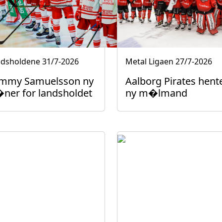
ndsholdene
31/7-2026
Metal Ligaen
27/7-2026
mmy Samuelsson ny
Aalborg Pirates hent
�ner for landsholdet
ny m�lmand