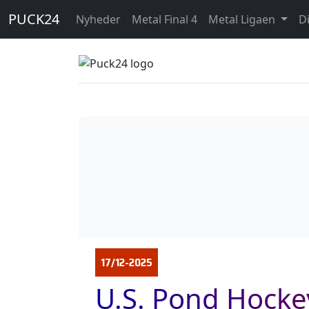
PUCK24
Nyheder
Metal Final 4
Metal Ligaen
D
17/12-2025
U.S. Pond Hocke