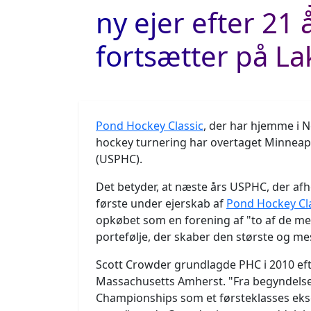
ny ejer efter 21 
fortsætter på L
Pond Hockey Classic
, der har hjemme i
hockey turnering har overtaget Minneap
(USPHC).
Det betyder, at næste års USPHC, der afh
første under ejerskab af
Pond Hockey Cl
opkøbet som en forening af "to af de m
portefølje, der skaber den største og mes
Scott Crowder grundlagde PHC i 2010 efte
Massachusetts Amherst. "Fra begyndelse
Championships som et førsteklasses eks