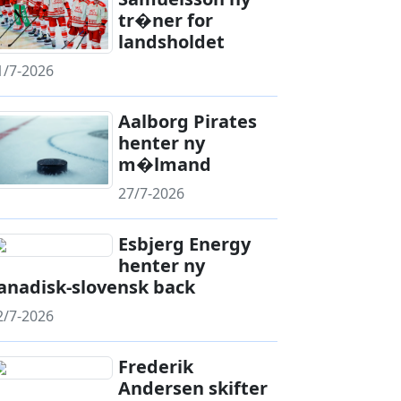
tr�ner for
landsholdet
1/7-2026
Aalborg Pirates
henter ny
m�lmand
27/7-2026
Esbjerg Energy
henter ny
anadisk-slovensk back
2/7-2026
Frederik
Andersen skifter