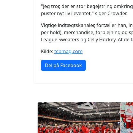
"Jeg tror, der er stor begejstring omkri
puster nyt liv i eventet," siger Crowder.
Vigtige indtægtskanaler, fortæller han, i
per hold), merchandise, forplejning og 
League Sweaters og Celly Hockey. At delta
Kilde:
tcbmag.com
Del på Facebook