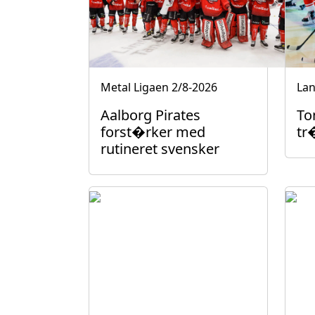
Metal Ligaen
2/8-2026
La
Aalborg Pirates
To
forst�rker med
tr
rutineret svensker