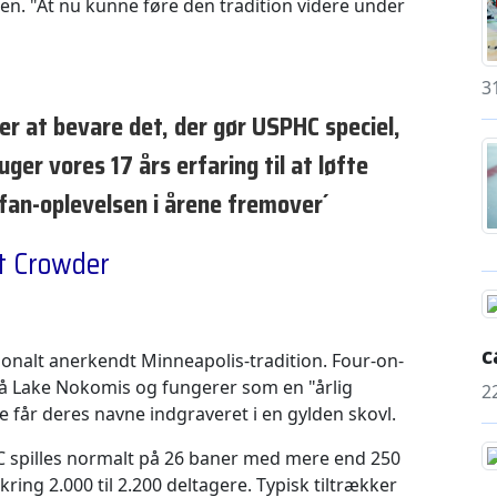
n. "At nu kunne føre den tradition videre under
3
er at bevare det, der gør USPHC speciel,
uger vores 17 års erfaring til at løfte
g fan-oplevelsen i årene fremover´
t Crowder
c
tionalt anerkendt Minneapolis-tradition. Four-on-
å Lake Nokomis og fungerer som en "årlig
2
e får deres navne indgraveret i en gylden skovl.
C spilles normalt på 26 baner med mere end 250
kring 2.000 til 2.200 deltagere. Typisk tiltrækker