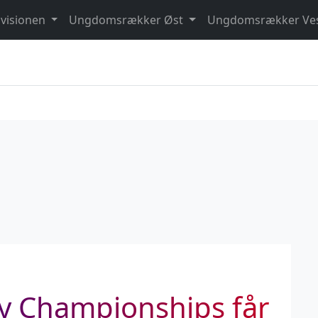
ivisionen
Ungdomsrækker Øst
Ungdomsrækker Ve
y Championships får